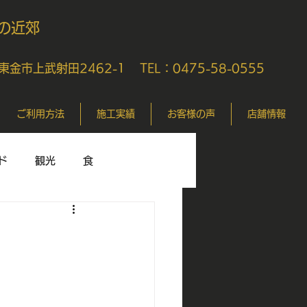
の近郊
県東金市上武射田2462-1
TEL：0475-58-0555
ご利用方法
施工実績
お客様の声
店舗情報
ド
観光
食