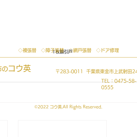
◇襖張替 ◇障子張替 ◇網戸張替 ◇ドア修理
1枚額引戸
コウ英
市の
〒283-0011 千葉県東金市上武射田24
TEL：0475-58-
0555
©2022 コウ英.All Rights Reserved.