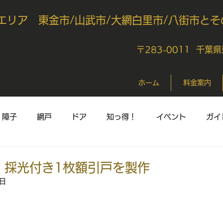
エリア 東金市/山武市/大網白里市/八街市とそ
〒283-0011 千葉
ホーム
料金案内
障子
網戸
ドア
知っ得！
イベント
ガイ
 採光付き1枚額引戸を製作
4日