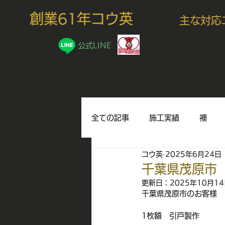
創業61年コウ英
主な対応
公式LINE
全ての記事
施工実績
襖
コウ英
2025年6月24日
豆知識
千葉県茂原市
更新日：
2025年10月1
千葉県茂原市のお客様
1枚額　引戸製作