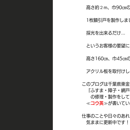
　高さ約２m、巾90㎝
　1枚額引戸を製作しま
　採光を出来るだけ…
　というお客様の要望に
　高さ160㎝、巾45㎝
　アクリル板を取付けし
このブログは千葉県東金
　『ふすま・障子・網戸
　　の修理・製作をして
　≪
コウ英
≫が書いてい
仕事のことや日々のあれ
　気ままに更新中です！