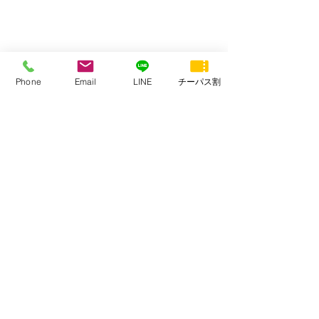
Phone
Email
LINE
チーパス割
木戸川の河津桜
観光
ガイド