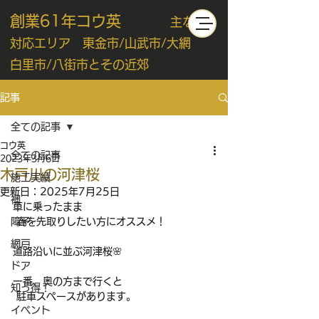
創業61年コウ英
主な
対応エリア 東金市/山武市/大網
白里市/八街市とその近郊
記事
全ての記事
コウ英
全ての記事
2023年3月6日
木戸川の河津桜
施工実績
更新日：
2025年7月25日
襖
車に乗ったまま
障子
 春を先取りしたい方にオススメ！
網戸
道路沿いに並ぶ河津桜🌸
ドア
一番、奥の方まで行くと
知っ得！
 駐車スペースがあります。
イベント