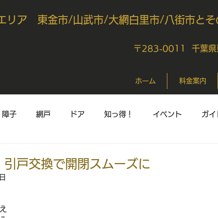
エリア 東金市/山武市/大網白里市/八街市とそ
〒283-0011 千葉
ホーム
料金案内
障子
網戸
ドア
知っ得！
イベント
ガイ
 引戸交換で開閉スムーズに
2日
え