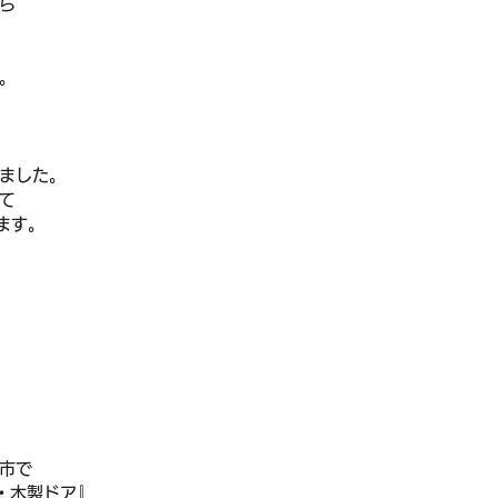
ら
。
ました。
て
ます。
市で
戸・木製ドア』