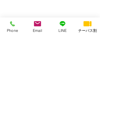
Phone
Email
LINE
チーパス割
常陸風土記の丘