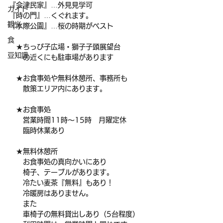
『会津民家』…外見見学可
ガイド
『時の門』…くぐれます。
観光
『水際公園』…桜の時期がベスト
食
　★ちっび子広場・獅子子頭展望台
豆知識
　　の近くにも駐車場があります
　★お食事処や無料休憩所、事務所も
　　散策エリア内にあります。
　★お食事処
　　営業時間11時～15時　月曜定休
　　臨時休業あり
　★無料休憩所
　　お食事処の真向かいにあり
　　椅子、テーブルがあります。
　　冷たい麦茶『無料』もあり！
　　冷暖房はありません。
　　また
　　車椅子の無料貸出しあり（5台程度）