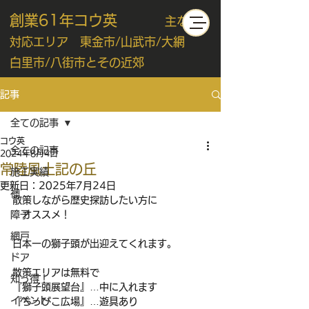
創業61年コウ英
主な
対応エリア 東金市/山武市/大網
白里市/八街市とその近郊
記事
全ての記事
コウ英
全ての記事
2024年8月4日
常陸風土記の丘
施工実績
更新日：
2025年7月24日
襖
散策しながら歴史探訪したい方に
障子
　オススメ！
網戸
日本一の獅子頭が出迎えてくれます。
ドア
散策エリアは無料で
知っ得！
『獅子頭展望台』…中に入れます
イベント
『ちっびこ広場』…遊具あり