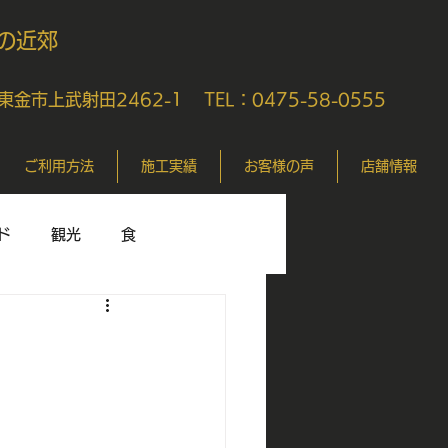
の近郊
県東金市上武射田2462-1
TEL：0475-58-0555
ご利用方法
施工実績
お客様の声
店舗情報
ド
観光
食