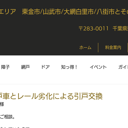
エリア 東金市/山武市/大網白里市/八街市とそ
〒283-0011 千葉
ホーム
料金案内
障子
網戸
ドア
知っ得！
イベント
ガイ
戸車とレール劣化による引戸交換
様
ご相談。