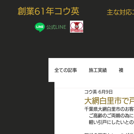
創業61年コウ英
主な対応
公式LINE
全ての記事
施工実績
襖
コウ英
6月9日
豆知識
大網白里市で
千葉県大網白里市のお客
　ご高齢のご両親の為に
　軽い引戸にしたいとの