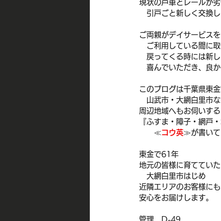
現状の戸車とレールが劣
　引戸ごと新しく交換し
ご両親がデイサービスを
   ご利用している間に
　戻ってくる時には新し
　喜んでいただき、良か
このブログは千葉県東金
　山武市・大網白里市な
周辺地域へもお伺いする
『ふすま・障子・網戸・
　　≪
コウ英
≫が書いて
東金で61年
地元の皆様に育てていた
　大網白里市はじめ
近隣エリアのお客様にも
安心をお届けします。
管理　D-49