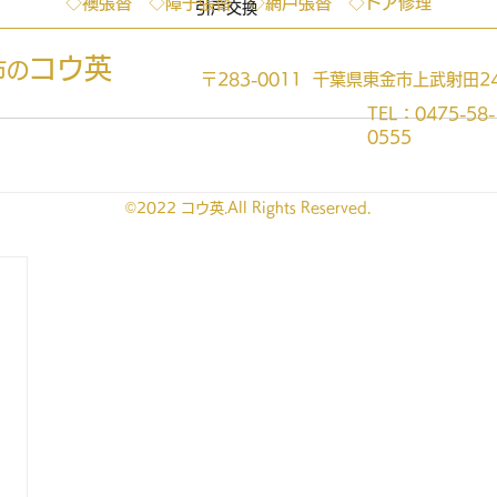
◇襖張替 ◇障子張替 ◇網戸張替 ◇ドア修理
引戸交換
コウ英
市の
〒283-0011 千葉県東金市上武射田24
TEL：0475-58-
0555
©2022 コウ英.All Rights Reserved.