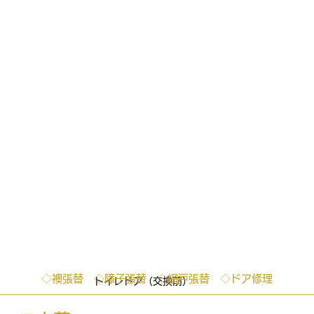
◇襖張替 ◇障子張替 ◇網戸張替 ◇ドア修理
トイレドア（交換前）