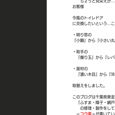
　　ちょっと見栄えが…
お客様
今風のトイレドア
に交換したいという…こ
・明り窓の
『小額』から『小さい丸
・取手の
　『握り玉』から『レバ
・面材の
　『濃い木目』から『淡
取替えをしました。
このブログは千葉県東金
　『ふすま・障子・網戸
　　の修理・製作をして
　≪
コウ英
≫が書いてい