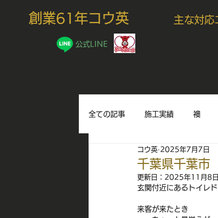
創業61年コウ英
主な対応
公式LINE
全ての記事
施工実績
襖
コウ英
2025年7月7日
豆知識
千葉県千葉市
更新日：
2025年11月8
玄関付近にあるトイレド
来客が来たとき