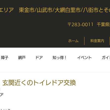
エリア 東金市/山武市/大網白里市/八街市とそ
〒283-0011 千葉
ホーム
料金案内
障子
網戸
ドア
知っ得！
イベント
ガイ
 玄関近くのトイレドア交換
日
ア