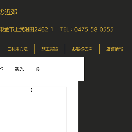
の近郊
県東金市上武射田2462-1
TEL：0475-58-0555
ご利用方法
施工実績
お客様の声
店舗情報
ド
観光
食