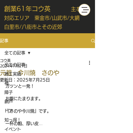
創業61年コウ英
主な
対応エリア 東金市/山武市/大網
白里市/八街市とその近郊
記事
全ての記事
コウ英
全ての記事
2024年7月21日
元祖 今川焼 さのや
施工実績
更新日：
2025年7月25日
襖
ガツンと一発！
障子
お腹にたまります。
網戸
ドア
『さのや今川焼』です。
知っ得！
一杯の餡、厚い皮…
イベント