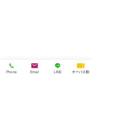
Phone
Email
LINE
チーパス割
元祖　今川焼　さのや