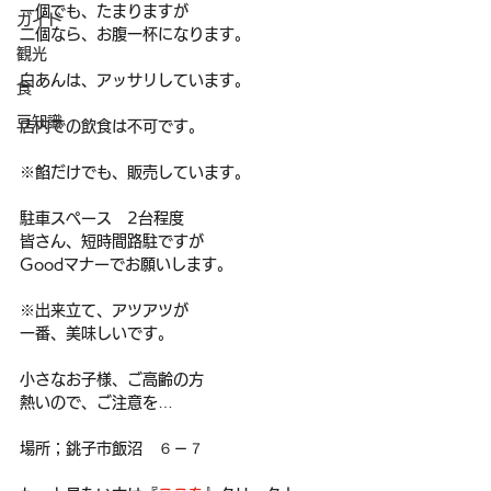
一個でも、たまりますが
ガイド
二個なら、お腹一杯になります。
観光
白あんは、アッサリしています。
食
豆知識
店内での飲食は不可です。
※餡だけでも、販売しています。
駐車スペース　2台程度
皆さん、短時間路駐ですが
Goodマナーでお願いします。
※出来立て、アツアツが
一番、美味しいです。
小さなお子様、ご高齢の方
熱いので、ご注意を…
場所；銚子市飯沼　６－７